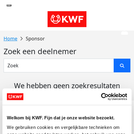
Sponsor
Zoek een deelnemer
We hebben geen zoekresultaten
gevonden
Acties
Welkom bij KWF. Fijn dat je onze website bezoekt.
Actiematerialen
We gebruiken cookies en vergelijkbare technieken om 
Evenementen