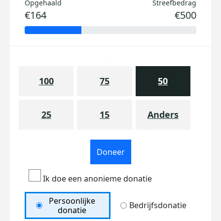
Opgehaald
Streefbedrag
€164
€500
100
75
50
25
15
Anders
Doneer
Ik doe een anonieme donatie
Persoonlijke
Bedrijfsdonatie
donatie