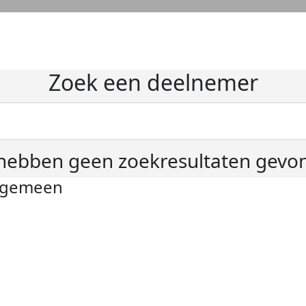
Zoek een deelnemer
hebben geen zoekresultaten gevo
lgemeen
ivacyverklaring
okie instellingen
gemene voorwaarden
er KWF Kankerbestrijding