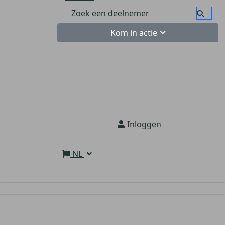
Kom in actie
Inloggen
NL