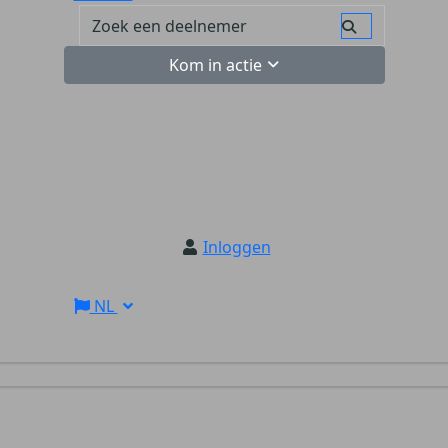
Kom in actie
Inloggen
NL