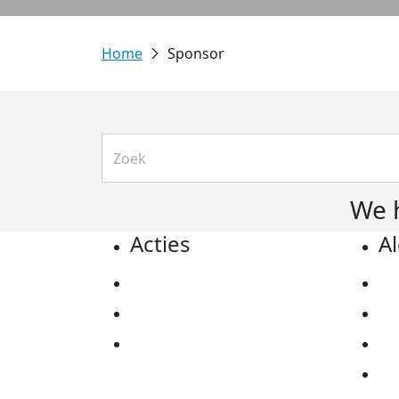
Sponsor
We 
Acties
A
Actiematerialen
Pr
Evenementen
Co
Kom in actie
Al
Ov