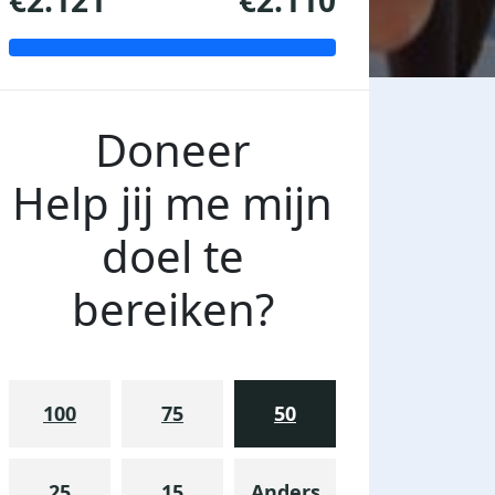
€2.121
€2.110
Doneer
Help jij me mijn
doel te
bereiken?
100
75
50
25
15
Anders