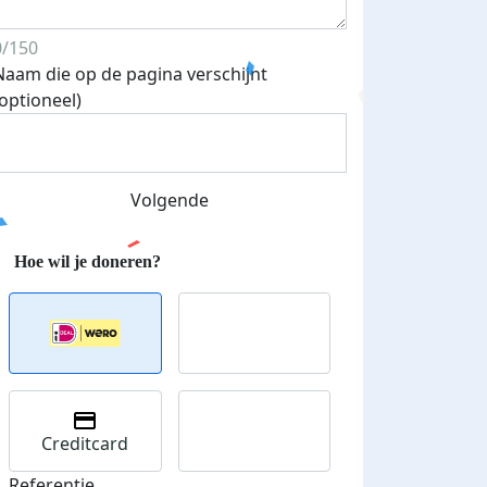
0/150
Naam die op de pagina verschijnt
(optioneel)
Extreme kou of warmte maakt het altijd een tandje zwaar
zonder uitdaging je doel bereiken is ook zo saai!
Volgende
Deel op
Creditcard
Referentie