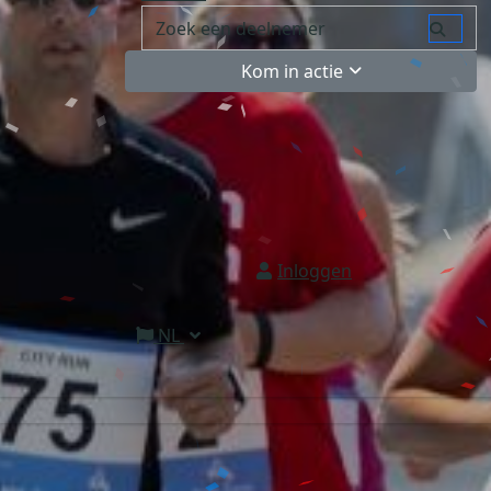
Kom in actie
Inloggen
NL