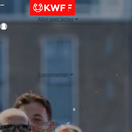
Alles over acties
Login
Evenementen
Over ons
Contact