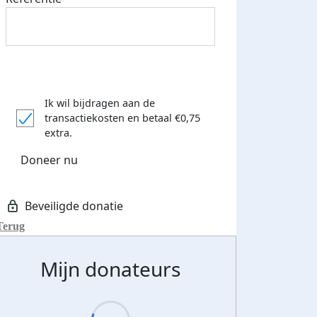
Eerste 5 donaties
eld op social
ontvangen
Ik wil bijdragen aan de
ia
transactiekosten
en betaal €0,75
extra.
Doneer nu
Terug
Mijn donateurs