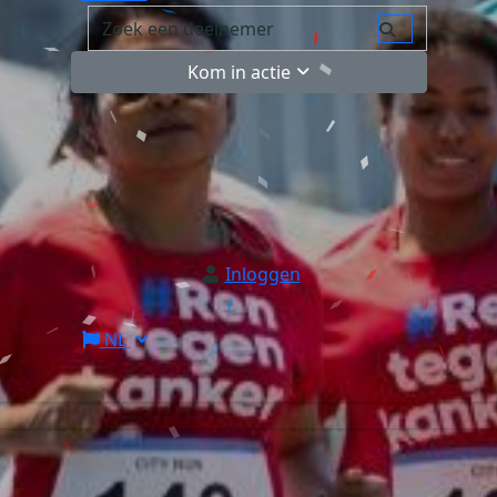
Kom in actie
Inloggen
NL