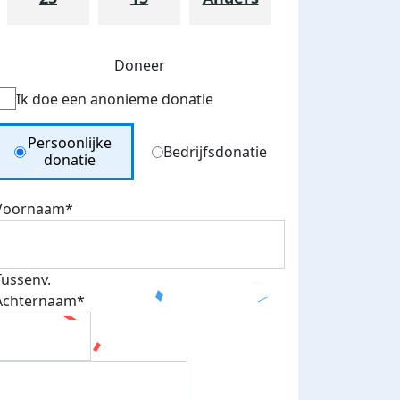
Doneer
Ik doe een anonieme donatie
Donation Type
Persoonlijke
Bedrijfsdonatie
donatie
Voornaam*
Tussenv.
Achternaam*