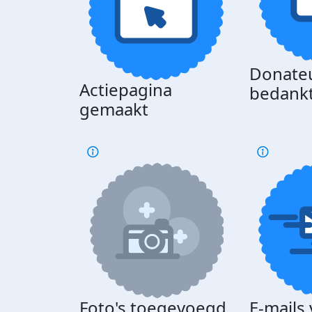
Donate
Actiepagina
bedank
gemaakt
Foto's toegevoegd
E-mails