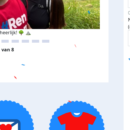
heerlijk! 🌳 ⛰️
 van 8