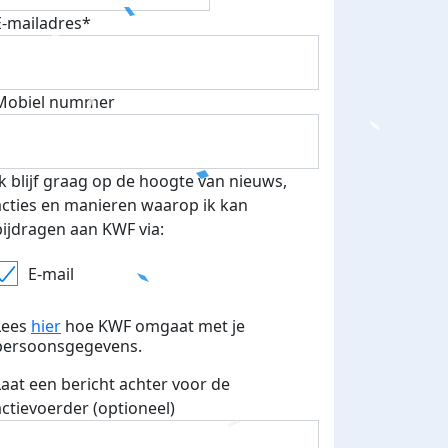
E-mailadres*
Extra uitdagend!
woensdag 31 juli 2024
Mobiel nummer
Ik blijf graag op de hoogte van nieuws,
acties en manieren waarop ik kan
bijdragen aan KWF via:
E-mail
Lees
hier
hoe KWF omgaat met je
persoonsgegevens.
Laat een bericht achter voor de
actievoerder (optioneel)