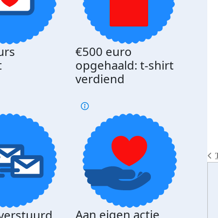
urs
€500 euro
Gede
t
opgehaald: t-shirt
med
verdiend
Aan eigen actie
 verstuurd