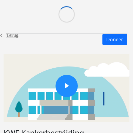
Terug
Doneer
KWF Kankerbestrijding