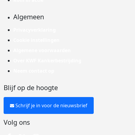
Kom in actie
Algemeen
Privacyverklaring
Cookie instellingen
Algemene voorwaarden
Over KWF Kankerbestrijding
Neem contact op
Blijf op de hoogte
Schrijf je in voor de nieuwsbrief
Volg ons