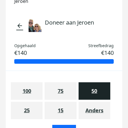
Jeroen
Doneer aan Jeroen
arrow_back
Opgehaald
Streefbedrag
€140
€140
100
75
50
25
15
Anders