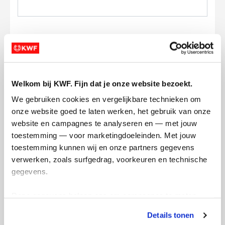
Ik wil bijdragen aan de transactiekosten
Welkom bij KWF. Fijn dat je onze website bezoekt.
en betaal €0.75 extra.
We gebruiken cookies en vergelijkbare technieken om 
Doneer nu
onze website goed te laten werken, het gebruik van onze 
website en campagnes te analyseren en — met jouw 
toestemming — voor marketingdoeleinden. Met jouw 
toestemming kunnen wij en onze partners gegevens 
verwerken, zoals surfgedrag, voorkeuren en technische 
Opgehaald
Streefbedrag
gegevens.
€2.157
€2.110
Deze gegevens helpen ons om campagnes te meten, 
prestaties te verbeteren en relevante KWF-content te 
Doneer
Word lid van mijn team
Details tonen
tonen. Je kunt je toestemming op elk moment wijzigen of 