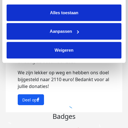
intrekken via Cookie instellingen onderaan de pagina. De 
lijst met cookies is te vinden in het tabblad “details”.
Alles toestaan
Updates
Aanpassen
Weigeren
Bedankt
dinsdag 22 december 2020
We zijn lekker op weg en hebben ons doel
bijgesteld naar 2110 euro! Bedankt voor al
jullie donaties!
Deel op
Badges