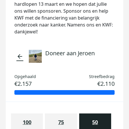
hardlopen 13 maart en we hopen dat jullie
ons willen sponsoren. Sponsor ons en help
KWF met de financiering van belangrijk
onderzoek naar kanker. Namens ons en KWF:
dankjewel!
Doneer aan Jeroen
arrow_back
Opgehaald
Streefbedrag
€2.157
€2.110
100
75
50