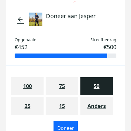
Doneer aan Jesper
arrow_back
Opgehaald
Streefbedrag
€452
€500
100
75
50
25
15
Anders
Doneer