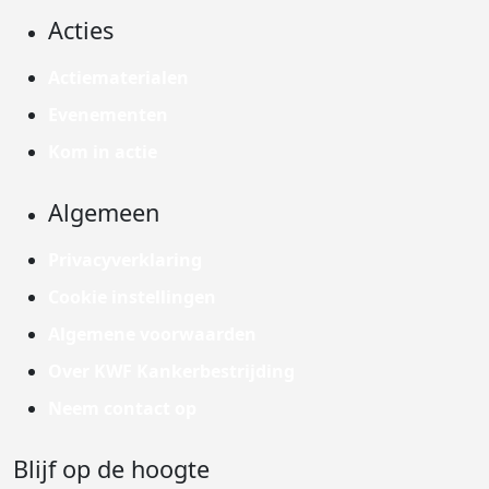
Acties
Actiematerialen
Evenementen
Kom in actie
Algemeen
Privacyverklaring
Cookie instellingen
Algemene voorwaarden
Over KWF Kankerbestrijding
Neem contact op
Blijf op de hoogte