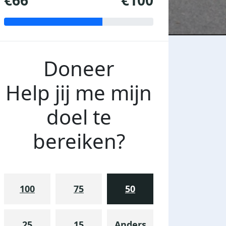
€66
€100
Doneer
Help jij me mijn
doel te
bereiken?
100
75
50
25
15
Anders