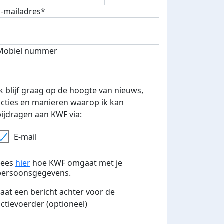
E-mailadres*
Mobiel nummer
Ik blijf graag op de hoogte van nieuws,
acties en manieren waarop ik kan
bijdragen aan KWF via:
E-mail
Lees
hier
hoe KWF omgaat met je
persoonsgegevens.
Laat een bericht achter voor de
actievoerder (optioneel)