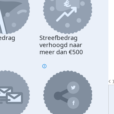
edrag
Streefbedrag
d
verhoogd naar
meer dan €500