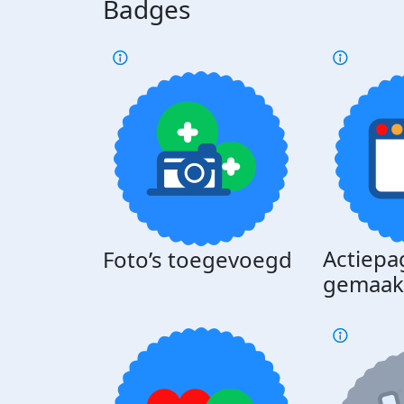
Badges
Actiepa
Foto’s toegevoegd
gemaak