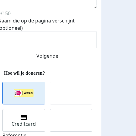
0/150
Naam die op de pagina verschijnt
(optioneel)
Volgende
teurs
nkt
Creditcard
Referentie