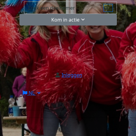
Kom in actie
Inloggen
NL