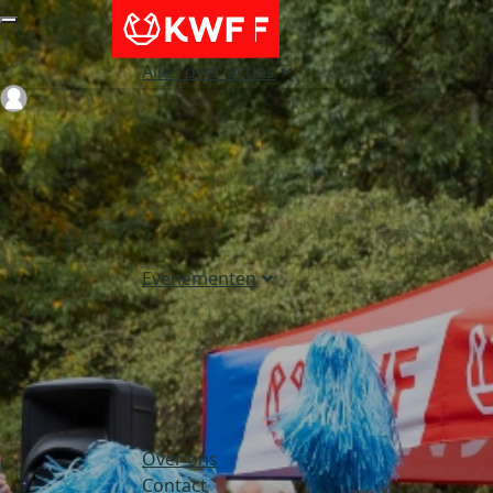
Alles over acties
Login
Evenementen
Over ons
Contact