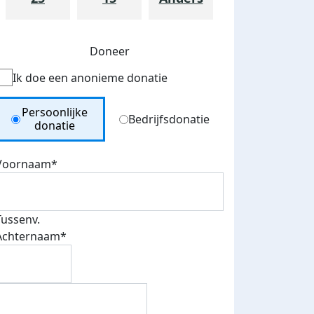
Doneer
Ik doe een anonieme donatie
Donation Type
Persoonlijke
Bedrijfsdonatie
donatie
Voornaam*
Tussenv.
Achternaam*