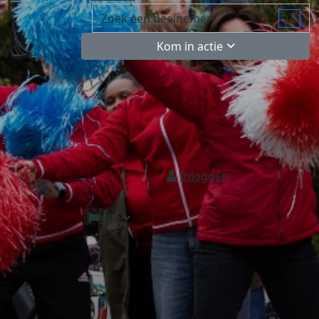
Kom in actie
Inloggen
NL