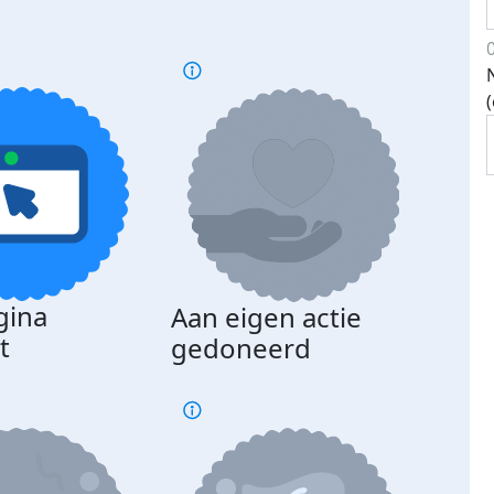
gina
Aan eigen actie
Dona
t
gedoneerd
beda