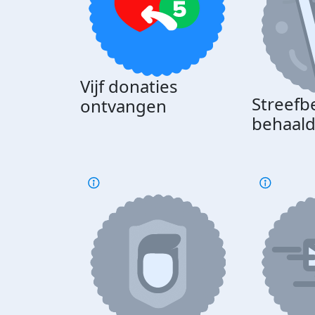
Vijf donaties
Streefb
ontvangen
behaal