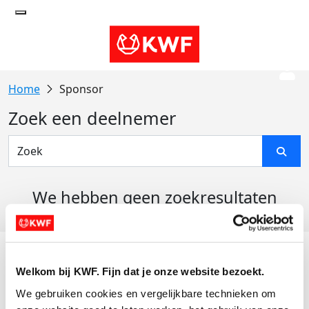
Sponsor
Zoek een deelnemer
We hebben geen zoekresultaten
gevonden
Acties
Welkom bij KWF. Fijn dat je onze website bezoekt.
Actiematerialen
We gebruiken cookies en vergelijkbare technieken om 
Evenementen