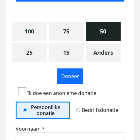
100
75
50
25
15
Anders
Doneer
Ik doe een anonieme donatie
Persoonlijke
Bedrijfsdonatie
donatie
Voornaam *