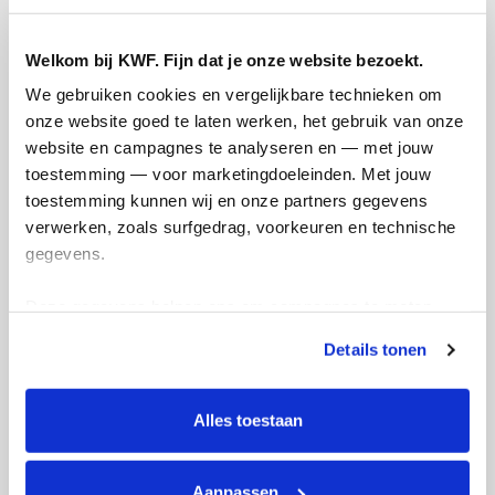
Opgehaald
Streefbedrag
€306
€250
Welkom bij KWF. Fijn dat je onze website bezoekt.
We gebruiken cookies en vergelijkbare technieken om 
Doneer
Word lid van mijn team
onze website goed te laten werken, het gebruik van onze 
website en campagnes te analyseren en — met jouw 
toestemming — voor marketingdoeleinden. Met jouw 
Updates
toestemming kunnen wij en onze partners gegevens 
verwerken, zoals surfgedrag, voorkeuren en technische 
gegevens.
Deze gegevens helpen ons om campagnes te meten, 
prestaties te verbeteren en relevante KWF-content te 
4 mijl in Nieuweroord
Details tonen
tonen. Je kunt je toestemming op elk moment wijzigen of 
maandag 15 april 2024
intrekken via Cookie instellingen onderaan de pagina. De 
lijst met cookies is te vinden in het tabblad “details”.
Alles toestaan
Aanpassen