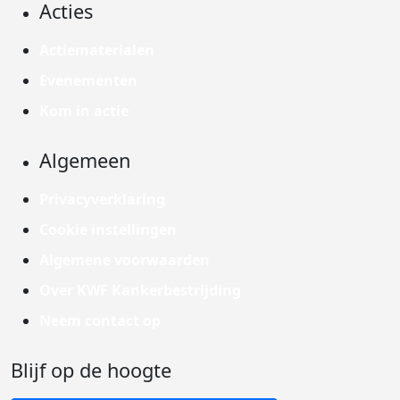
Acties
Actiematerialen
Evenementen
Kom in actie
Algemeen
Privacyverklaring
Cookie instellingen
Algemene voorwaarden
Over KWF Kankerbestrijding
Neem contact op
Blijf op de hoogte