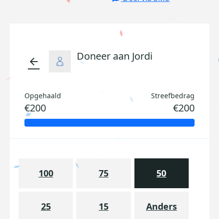
Doneer aan Jordi
arrow_back
Opgehaald
Streefbedrag
€200
€200
100
75
50
25
15
Anders