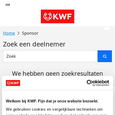
Sponsor
Zoek een deelnemer
We hebben geen zoekresultaten
gevonden
Acties
Welkom bij KWF. Fijn dat je onze website bezoekt.
Actiematerialen
We gebruiken cookies en vergelijkbare technieken om 
Evenementen