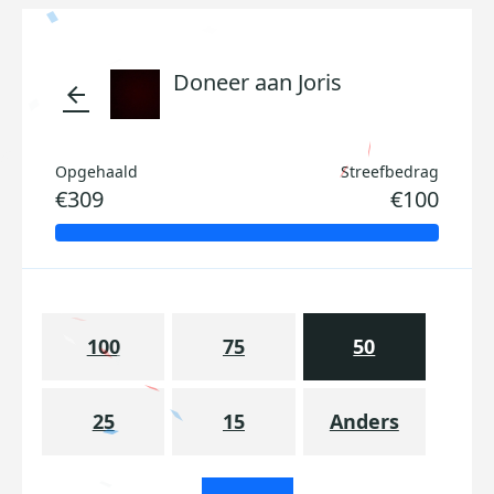
Doneer aan Joris
arrow_back
Opgehaald
Streefbedrag
€309
€100
100
75
50
25
15
Anders