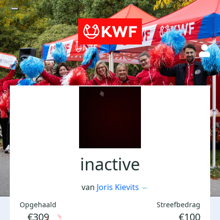
inactive
van
Joris Kievits
Opgehaald
Streefbedrag
€309
€100