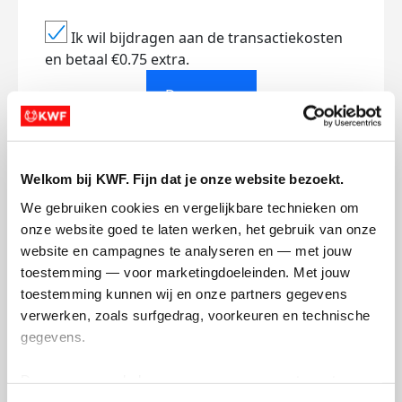
Ik wil bijdragen aan de transactiekosten
en betaal €0.75 extra.
Doneer nu
Welkom bij KWF. Fijn dat je onze website bezoekt.
Opgehaald
Streefbedrag
We gebruiken cookies en vergelijkbare technieken om 
€309
€100
onze website goed te laten werken, het gebruik van onze 
website en campagnes te analyseren en — met jouw 
toestemming — voor marketingdoeleinden. Met jouw 
Doneer
toestemming kunnen wij en onze partners gegevens 
verwerken, zoals surfgedrag, voorkeuren en technische 
Badges
gegevens.
Deze gegevens helpen ons om campagnes te meten, 
prestaties te verbeteren en relevante KWF-content te 