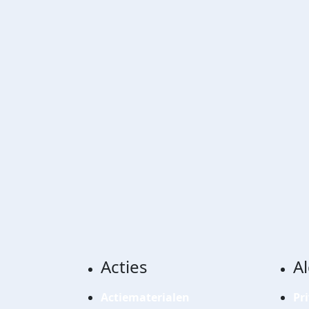
Acties
A
Actiematerialen
Pr