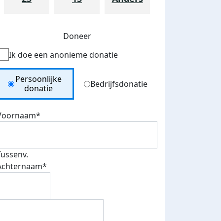
Doneer
Ik doe een anonieme donatie
Donation Type
Persoonlijke
Bedrijfsdonatie
donatie
Voornaam*
teurs
nkt
Tussenv.
Achternaam*