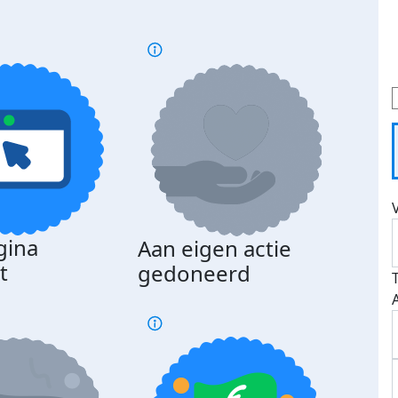
gina
Aan eigen actie
Dona
t
gedoneerd
beda