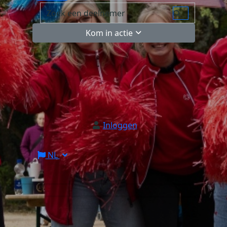
Kom in actie
Inloggen
NL