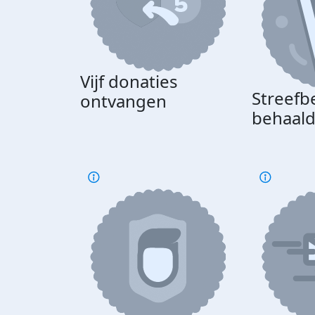
Vijf donaties
Streefb
ontvangen
behaal