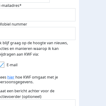
E-mailadres*
Mobiel nummer
Ik blijf graag op de hoogte van nieuws,
acties en manieren waarop ik kan
bijdragen aan KWF via:
E-mail
Lees
hier
hoe KWF omgaat met je
persoonsgegevens.
Laat een bericht achter voor de
actievoerder (optioneel)