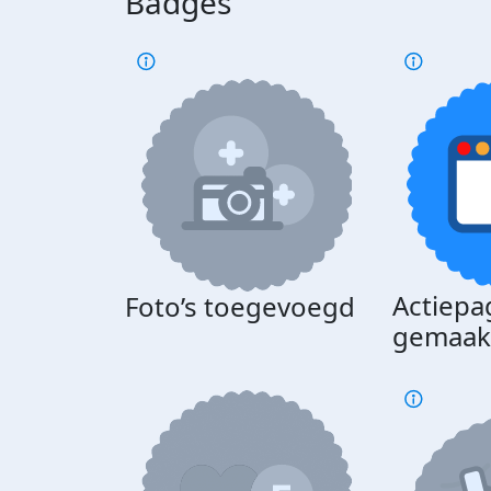
Badges
Actiepa
Foto’s toegevoegd
gemaak