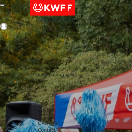
Alles over acties
Login
Evenementen
Over ons
Contact