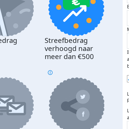
edrag
Streefbedrag
d
verhoogd naar
meer dan €500