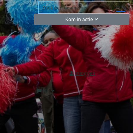
Kom in actie
Inloggen
NL