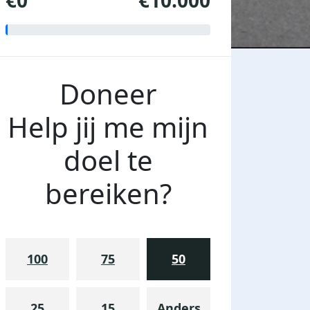
€0
€10.000
Doneer
Help jij me mijn
doel te
bereiken?
100
75
50
25
15
Anders