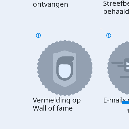
Streefb
ontvangen
behaal
Vermelding op
E-mails
Wall of fame
1