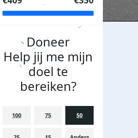
€409
€350
Doneer
Help jij me mijn
doel te
bereiken?
100
75
50
25
15
Anders