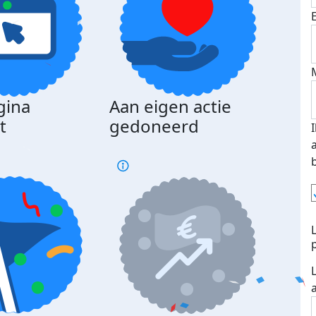
gina
Aan eigen actie
Dona
t
gedoneerd
beda