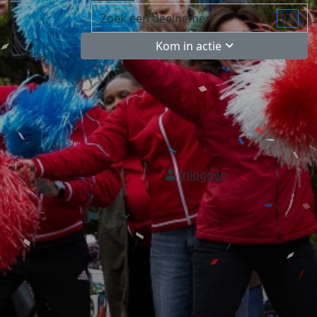
Kom in actie
Inloggen
NL