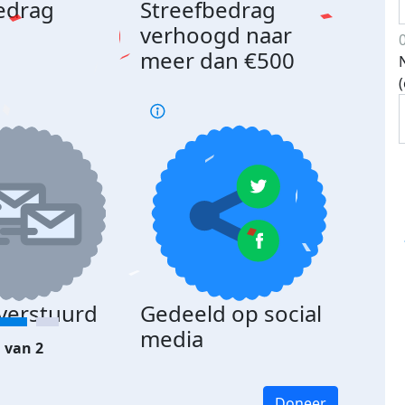
edrag
Streefbedrag
d
verhoogd naar
meer dan €500
 verstuurd
Gedeeld op social
media
 van 2
Doneer