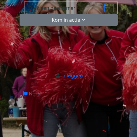
Kom in actie
Inloggen
NL