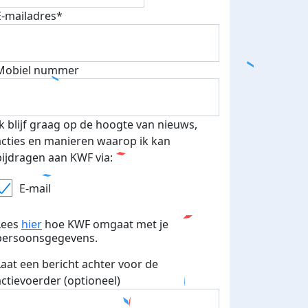
E-mailadres*
Mobiel nummer
teurs
nkt
Ik blijf graag op de hoogte van nieuws,
acties en manieren waarop ik kan
bijdragen aan KWF via:
E-mail
Lees
hier
hoe KWF omgaat met je
persoonsgegevens.
Laat een bericht achter voor de
actievoerder (optioneel)