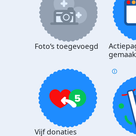
Actiepa
Foto’s toegevoegd
gemaak
Vijf donaties