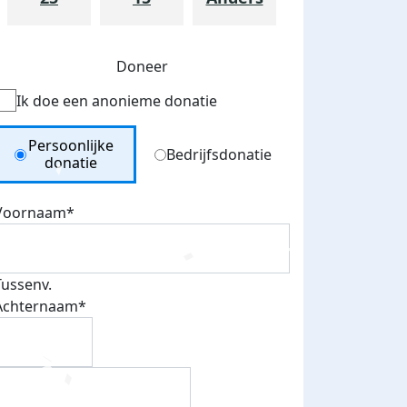
Doneer
Ik doe een anonieme donatie
Donation Type
Persoonlijke
Bedrijfsdonatie
donatie
Voornaam*
Tussenv.
Achternaam*