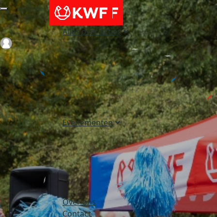
Alles over acties
Login
Evenementen
Over ons
Contact