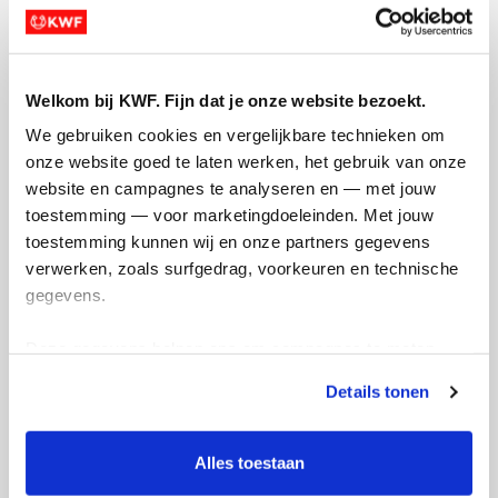
Opgehaald
Streefbedrag
€409
€350
Doneer
Word lid van ons team
Welkom bij KWF. Fijn dat je onze website bezoekt.
We gebruiken cookies en vergelijkbare technieken om 
onze website goed te laten werken, het gebruik van onze 
Mijn updates
website en campagnes te analyseren en — met jouw 
toestemming — voor marketingdoeleinden. Met jouw 
toestemming kunnen wij en onze partners gegevens 
verwerken, zoals surfgedrag, voorkeuren en technische 
gegevens.
Eerste streefbedrag al
gehaald
Deze gegevens helpen ons om campagnes te meten, 
prestaties te verbeteren en relevante KWF-content te 
woensdag 19 januari 2022
Details tonen
tonen. Je kunt je toestemming op elk moment wijzigen of 
intrekken via Cookie instellingen onderaan de pagina. De 
Woh. Het eerste streef bedrag is al
lijst met cookies is te vinden in het tabblad “details”.
gehaald.
Alles toestaan