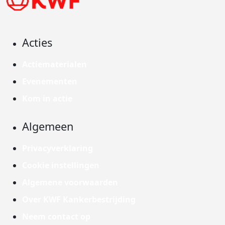
Acties
Actiematerialen
Evenementen
Kom in actie
Algemeen
Privacyverklaring
Cookie instellingen
Algemene voorwaarden
Over KWF Kankerbestrijding
Neem contact op