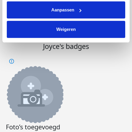
Gelijk maar verhoogd...
Ondertussen volop aan het trainen zodat
Aanpassen
er ook veel dummy's binnen komen
Deel op
Weigeren
Joyce's badges
Foto’s toegevoegd