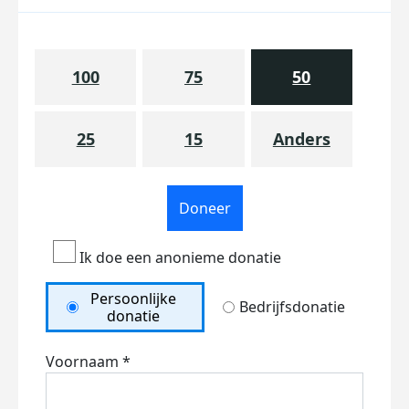
100
75
50
25
15
Anders
Doneer
Ik doe een anonieme donatie
Persoonlijke
Bedrijfsdonatie
donatie
Voornaam *