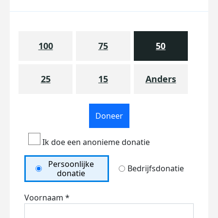
100
75
50
25
15
Anders
Doneer
Ik doe een anonieme donatie
Persoonlijke
Bedrijfsdonatie
donatie
Voornaam *