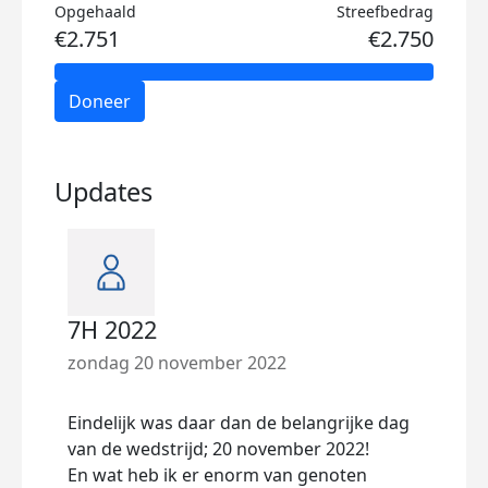
Opgehaald
Streefbedrag
€2.751
€2.750
Doneer
Updates
7H 2022
Bij
zondag 20 november 2022
zate
Met h
Eindelijk was daar dan de belangrijke dag
dag k
van de wedstrijd; 20 november 2022!
Afge
En wat heb ik er enorm van genoten
een p