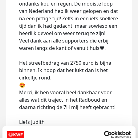
ondanks kou en regen. De mooiste loop
daarna
van Nederland heb ik weer gelopen en dat
Giste
na een pittige tijd! Zelfs in een iets snellere
parco
tijd dan ik had gedacht, maar sowieso een
ginge
heerlijk gevoel om weer terug te zijn!
voor!
Veel dank aan alle supporters die erbij
komen
waren langs de kant of vanuit huis❤️!
Samen
Het streefbedrag van 2750 euro is bijna
verza
binnen. Ik hoop dat het lukt dan is het
Ik be
cirkeltje rond.
gespo
😍
stree
Merci, ik ben vooral heel dankbaar voor
Zo s
alles wat dit traject in het Radboud en
Ik bl
daarna richting de 7H mij heeft gebracht!
zond
Liefs Judith
Dee
Deel op