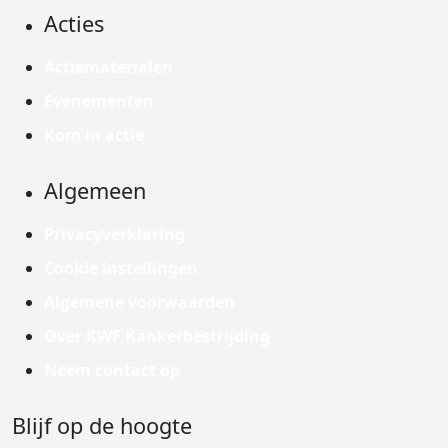
Acties
Actiematerialen
Evenementen
Kom in actie
Algemeen
Privacyverklaring
Cookie instellingen
Algemene voorwaarden
Over KWF Kankerbestrijding
Neem contact op
Blijf op de hoogte