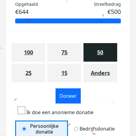
Opgehaald
Streefbedrag
€644
€500
100
75
50
25
15
Anders
Doneer
Ik doe een anonieme donatie
Persoonlijke
Bedrijfsdonatie
donatie