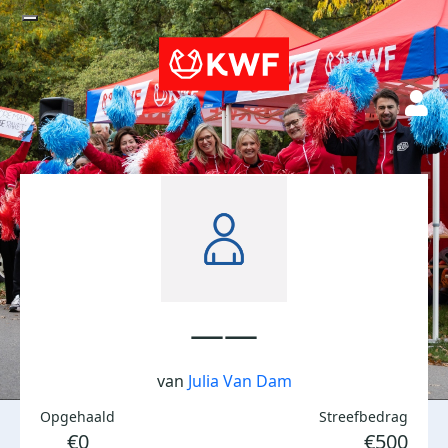
——
van
Julia Van Dam
Opgehaald
Streefbedrag
€0
€500