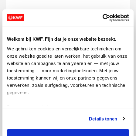
Ik wil bijdragen aan de transactiekosten
en betaal €0.75 extra.
Welkom bij KWF. Fijn dat je onze website bezoekt.
Doneer nu
We gebruiken cookies en vergelijkbare technieken om 
onze website goed te laten werken, het gebruik van onze 
website en campagnes te analyseren en — met jouw 
toestemming — voor marketingdoeleinden. Met jouw 
toestemming kunnen wij en onze partners gegevens 
Opgehaald
Streefbedrag
verwerken, zoals surfgedrag, voorkeuren en technische 
€0
€500
gegevens.
Doneer
Word lid van mijn team
Deze gegevens helpen ons om campagnes te meten, 
prestaties te verbeteren en relevante KWF-content te 
Details tonen
tonen. Je kunt je toestemming op elk moment wijzigen of 
Badges
intrekken via Cookie instellingen onderaan de pagina. De 
lijst met cookies is te vinden in het tabblad “details”.