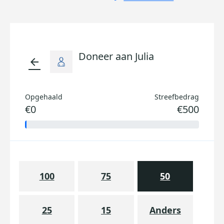
Doneer aan Julia
arrow_back
Opgehaald
Streefbedrag
€0
€500
100
75
50
25
15
Anders