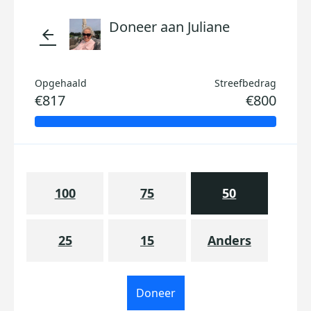
Doneer aan Juliane
arrow_back
Opgehaald
Streefbedrag
€817
€800
100
75
50
25
15
Anders
Doneer