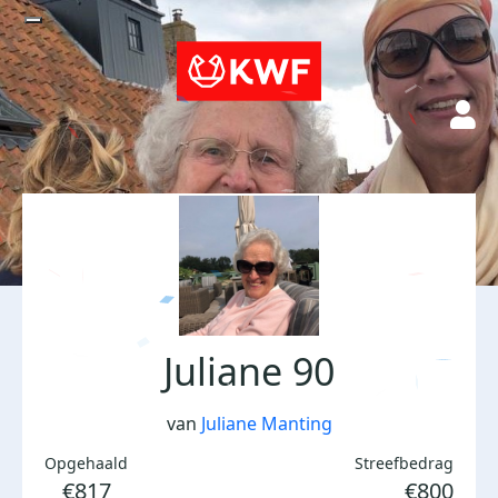
Juliane 90
van
Juliane Manting
Opgehaald
Streefbedrag
€817
€800