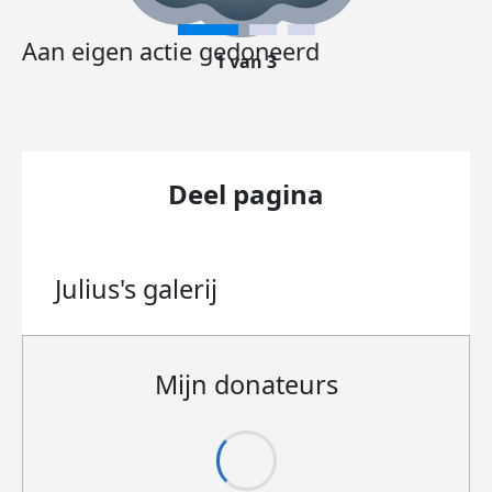
Aan eigen actie gedoneerd
1 van 3
Deel pagina
Julius's
galerij
Mijn donateurs