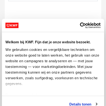
Ik wil bijdragen aan de transactiekosten
Doneer nu
Welkom bij KWF. Fijn dat je onze website bezoekt.
We gebruiken cookies en vergelijkbare technieken om 
onze website goed te laten werken, het gebruik van onze 
website en campagnes te analyseren en — met jouw 
toestemming — voor marketingdoeleinden. Met jouw 
Opgehaald
Streefbedrag
toestemming kunnen wij en onze partners gegevens 
€706
€1.500
verwerken, zoals surfgedrag, voorkeuren en technische 
gegevens.
Doneer
Deze gegevens helpen ons om campagnes te meten, 
prestaties te verbeteren en relevante KWF-content te 
Julius's badges
Details tonen