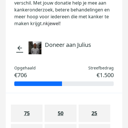
verschil. Met jouw donatie help je mee aan
kankeronderzoek, betere behandelingen en
meer hoop voor iedereen die met kanker te
maken krijgt.
nkjewel!
Doneer aan Julius
arrow_back
Opgehaald
Streefbedrag
€706
€1.500
75
50
25