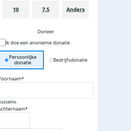
10
7.5
Anders
Doneer
Ik doe een anonieme donatie
Donation Type
Persoonlijke
Bedrijfsdonatie
donatie
Voornaam*
Tussenv.
Achternaam*