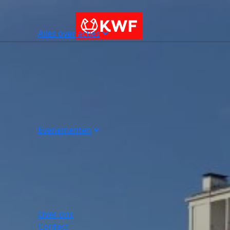
Alles over acties
Evenementen
Over ons
Contact