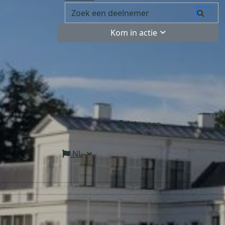
Kom in actie
Inloggen
NL