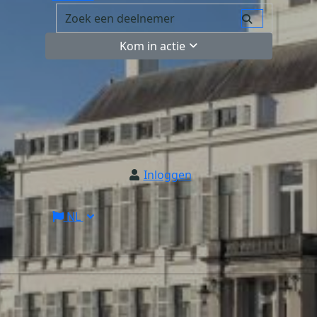
Kom in actie
Inloggen
NL