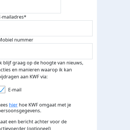
E-mailadres*
Mobiel nummer
Ik blijf graag op de hoogte van nieuws,
acties en manieren waarop ik kan
bijdragen aan KWF via:
E-mail
Lees
hier
hoe KWF omgaat met je
persoonsgegevens.
Laat een bericht achter voor de
actievoerder (optioneel)