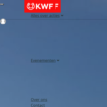
Alles over acties
Login
Evenementen
Over ons
Contact