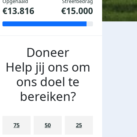
Opgehaald
Streefbedrag
€13.816
€15.000
Doneer
Help jij ons om
ons doel te
bereiken?
75
50
25