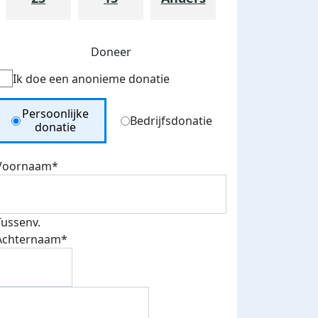
Doneer
Ik doe een anonieme donatie
Donation Type
Persoonlijke
Bedrijfsdonatie
donatie
Voornaam*
Tussenv.
Achternaam*