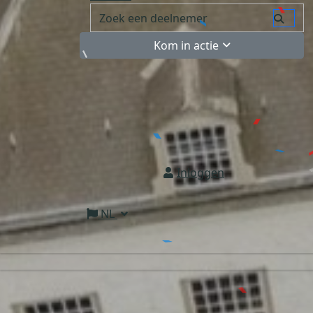
Kom in actie
Inloggen
NL