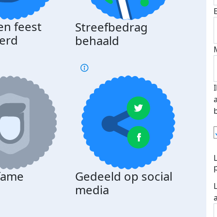
en feest
Streefbedrag
erd
behaald
 fame
Gedeeld op social
media