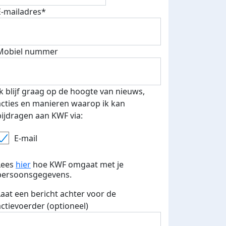
E-mailadres*
Mobiel nummer
Ik blijf graag op de hoogte van nieuws,
acties en manieren waarop ik kan
bijdragen aan KWF via:
E-mail
Lees
hier
hoe KWF omgaat met je
persoonsgegevens.
Laat een bericht achter voor de
actievoerder (optioneel)