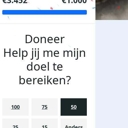
€3.452
€1.000
Doneer
Help jij me mijn
doel te
bereiken?
100
75
50
25
15
Anders