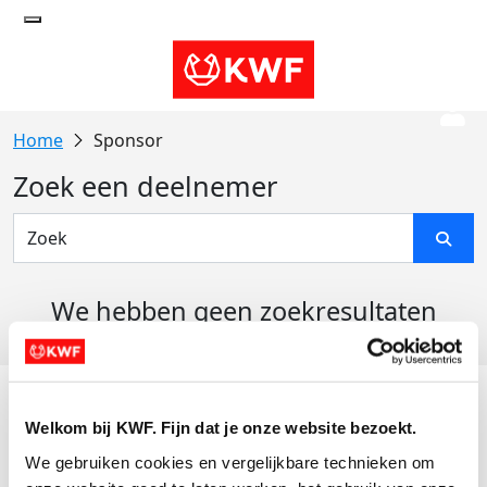
Sponsor
Zoek een deelnemer
We hebben geen zoekresultaten
gevonden
Acties
Welkom bij KWF. Fijn dat je onze website bezoekt.
Actiematerialen
We gebruiken cookies en vergelijkbare technieken om 
Evenementen