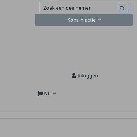
Kom in actie
Inloggen
NL