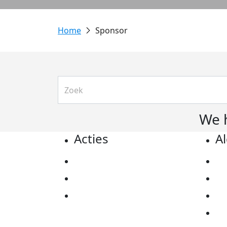
Sponsor
We 
Acties
A
Actiematerialen
Pr
Evenementen
Co
Kom in actie
Al
Ov