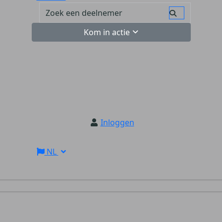
Kom in actie
Inloggen
NL