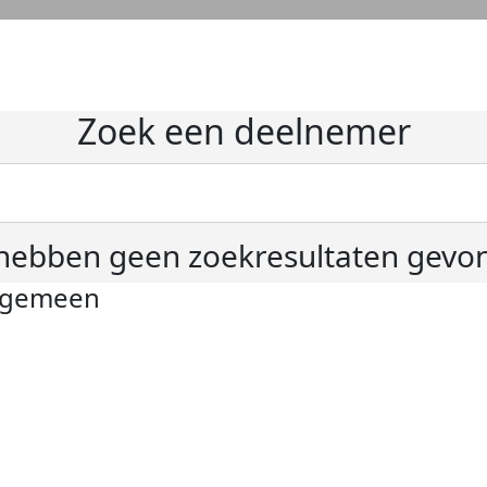
Zoek een deelnemer
hebben geen zoekresultaten gevo
lgemeen
ivacyverklaring
okie instellingen
gemene voorwaarden
er KWF Kankerbestrijding