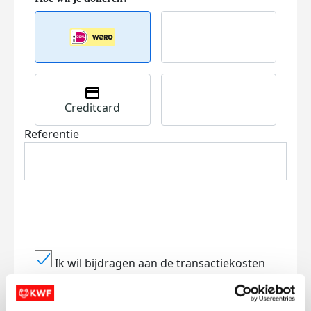
Creditcard
Referentie
Ik wil bijdragen aan de transactiekosten
en betaal €0.75 extra.
Doneer nu