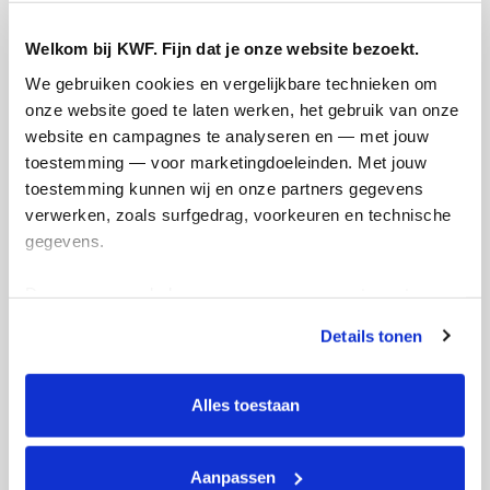
Welkom bij KWF. Fijn dat je onze website bezoekt.
We gebruiken cookies en vergelijkbare technieken om 
onze website goed te laten werken, het gebruik van onze 
Opgehaald
Streefbedrag
website en campagnes te analyseren en — met jouw 
€1.000
€1.000
toestemming — voor marketingdoeleinden. Met jouw 
toestemming kunnen wij en onze partners gegevens 
verwerken, zoals surfgedrag, voorkeuren en technische 
Doneer
Word lid van mijn team
gegevens.
Deze gegevens helpen ons om campagnes te meten, 
Updates
prestaties te verbeteren en relevante KWF-content te 
Details tonen
tonen. Je kunt je toestemming op elk moment wijzigen of 
intrekken via Cookie instellingen onderaan de pagina. De 
lijst met cookies is te vinden in het tabblad “details”.
Alles toestaan
Lichtjestocht voor het KWF
Aanpassen
maandag 19 december 2022