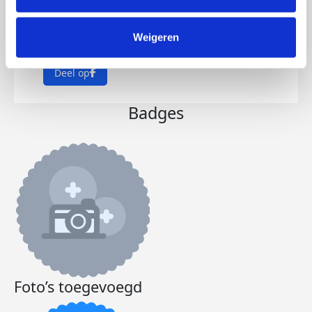
We steunen met deze actie het KWF om zo
Weigeren
te denken aan juf Francis.
Deel op
Badges
Foto’s toegevoegd