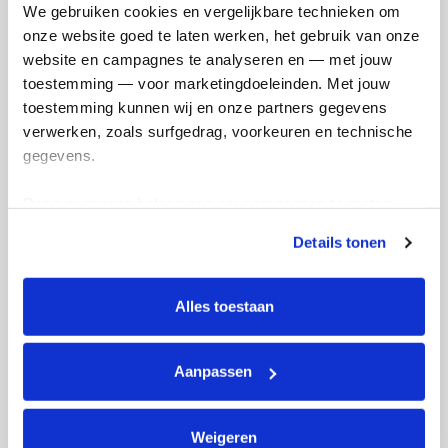
We gebruiken cookies en vergelijkbare technieken om 
onze website goed te laten werken, het gebruik van onze 
website en campagnes te analyseren en — met jouw 
Wauw
toestemming — voor marketingdoeleinden. Met jouw 
dinsdag 2 mei 2023
toestemming kunnen wij en onze partners gegevens 
verwerken, zoals surfgedrag, voorkeuren en technische 
Wauw! Bedankt voor jullie donatie . We
gegevens.
hopen ons streef bedrag te gaan halen.
Zodat we een mooi bedrag kunnen
Deze gegevens helpen ons om campagnes te meten, 
overhandigen aan het Toon Herman huis
prestaties te verbeteren en relevante KWF-content te 
!!!
Details tonen
tonen. Je kunt je toestemming op elk moment wijzigen of 
intrekken via Cookie instellingen onderaan de pagina. De 
Deel op
lijst met cookies is te vinden in het tabblad “details”.
Alles toestaan
Karola's badges
Aanpassen
Weigeren