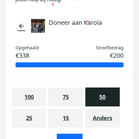
Doneer aan Karola
arrow_back
Opgehaald
Streefbedrag
€338
€200
100
75
50
25
15
Anders