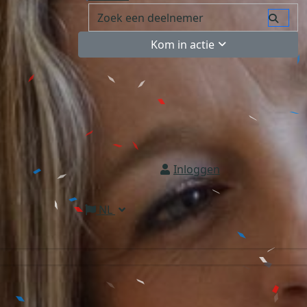
Kom in actie
Inloggen
NL