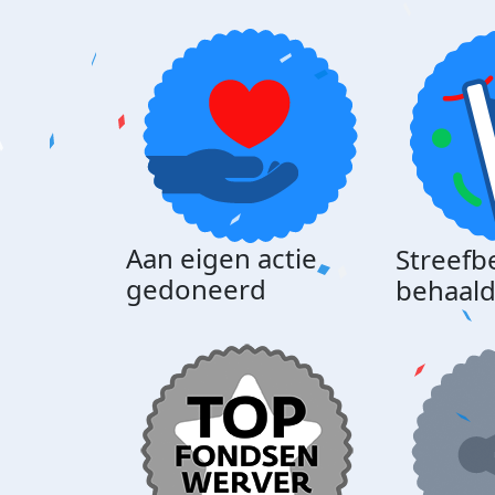
Aan eigen actie
Streefb
gedoneerd
behaal