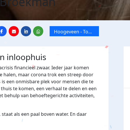
 Broekman
Hoogeveen - Toon
Hermans Huis
Drenthe
jn inloophuis
crisis financieel zwaar. Ieder jaar komen
e halen, maar corona trok een streep door
 is een onmisbare plek voor mensen die te
huis te komen, een verhaal te delen en een
t behulp van behoeftegerichte activiteiten,
 staat als een paal boven water. En daar