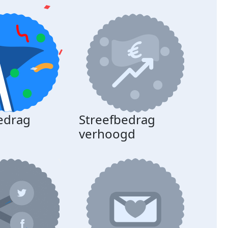
edrag
Streefbedrag
d
verhoogd