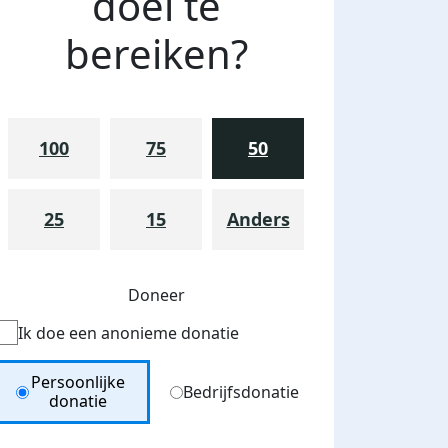
doel te
bereiken?
100
75
50
25
15
Anders
Doneer
Ik doe een anonieme donatie
Donation Type
Persoonlijke
Bedrijfsdonatie
donatie