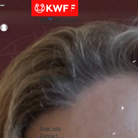
Alles over acties
Login
Evenementen
Over ons
Contact