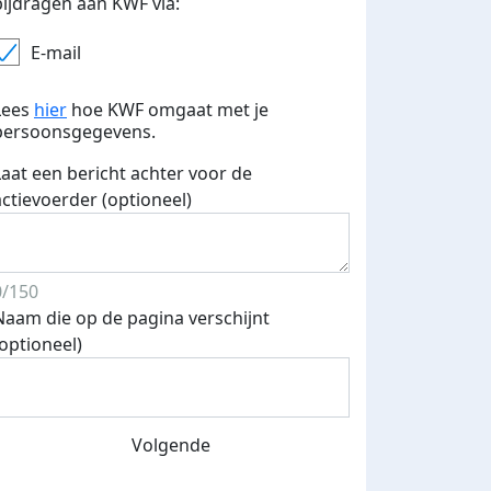
bijdragen aan KWF via:
E-mail
Lees
hier
hoe KWF omgaat met je
persoonsgegevens.
Laat een bericht achter voor de
actievoerder (optioneel)
0/150
Naam die op de pagina verschijnt
(optioneel)
Volgende