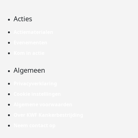
Acties
Actiematerialen
Evenementen
Kom in actie
Algemeen
Privacyverklaring
Cookie instellingen
Algemene voorwaarden
Over KWF Kankerbestrijding
Neem contact op