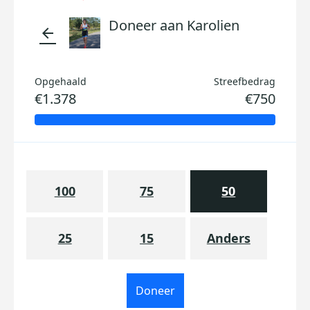
Doneer aan Karolien
arrow_back
Opgehaald
Streefbedrag
€1.378
€750
100
75
50
25
15
Anders
Doneer