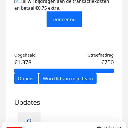
Ik wil bijdragen aan de transactiekosten
en betaal €0.75 extra.
Doneer nu
Opgehaald
Streefbedrag
€1.378
€750
Doneer
Word lid van mijn team
Updates