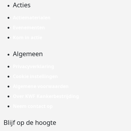
Acties
Actiematerialen
Evenementen
Kom in actie
Algemeen
Privacyverklaring
Cookie instellingen
Algemene voorwaarden
Over KWF Kankerbestrijding
Neem contact op
Blijf op de hoogte