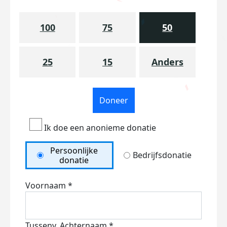
100
75
50
25
15
Anders
Doneer
Ik doe een anonieme donatie
Persoonlijke
Bedrijfsdonatie
donatie
Voornaam *
Tussenv.
Achternaam *