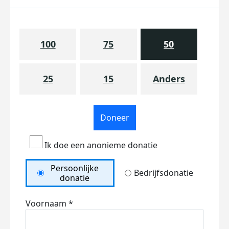
100
75
50
25
15
Anders
Doneer
Ik doe een anonieme donatie
Persoonlijke
Bedrijfsdonatie
donatie
Voornaam *