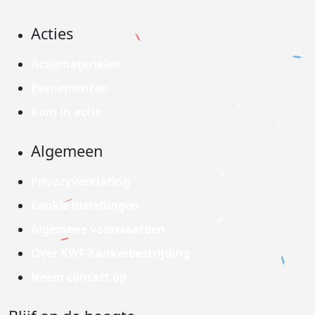
Acties
Actiematerialen
Evenementen
Kom in actie
Algemeen
Privacyverklaring
Cookie instellingen
Algemene voorwaarden
Over KWF Kankerbestrijding
Neem contact op