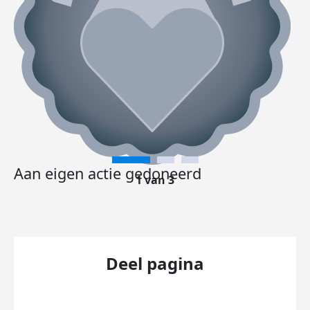
Aan eigen actie gedoneerd
1 van 3
Deel pagina