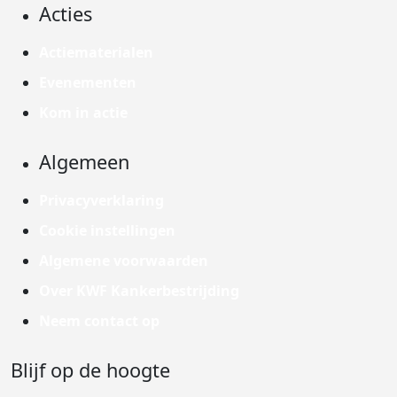
Acties
Actiematerialen
Evenementen
Kom in actie
Algemeen
Privacyverklaring
Cookie instellingen
Algemene voorwaarden
Over KWF Kankerbestrijding
Neem contact op
Blijf op de hoogte