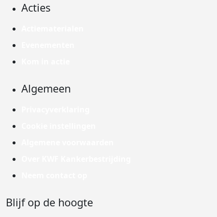
Acties
Actiematerialen
Evenementen
Kom in actie
Algemeen
Privacyverklaring
Cookie instellingen
Algemene voorwaarden
Over KWF Kankerbestrijding
Neem contact op
Blijf op de hoogte