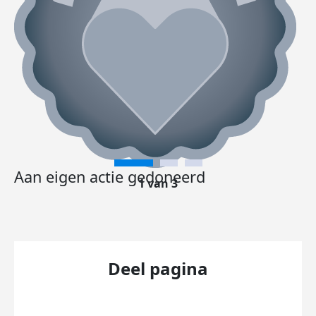
Aan eigen actie gedoneerd
1 van 3
Deel pagina