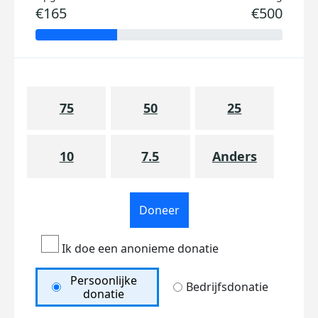
€165
€500
75
50
25
10
7.5
Anders
Doneer
Ik doe een anonieme donatie
Persoonlijke
Bedrijfsdonatie
donatie