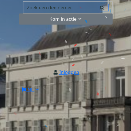
Kom in actie
Inloggen
NL