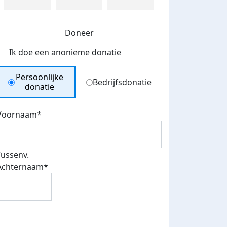
Doneer
Ik doe een anonieme donatie
Donation Type
Persoonlijke
Bedrijfsdonatie
donatie
Voornaam*
Tussenv.
Achternaam*