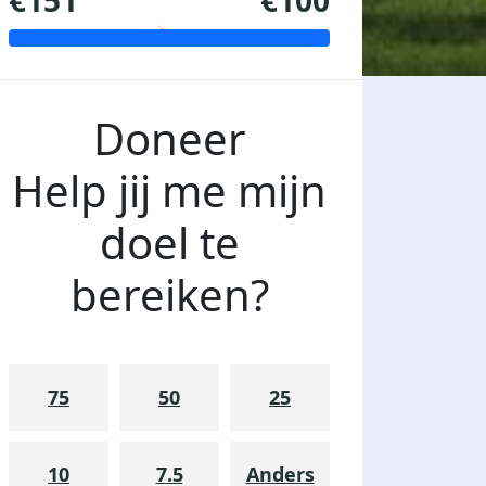
€151
€100
Doneer
Help jij me mijn
doel te
bereiken?
75
50
25
10
7.5
Anders