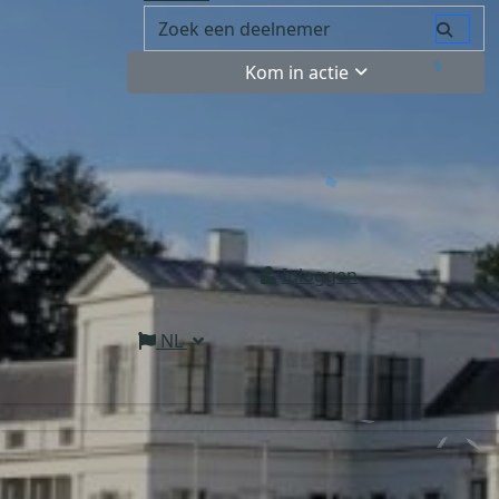
Kom in actie
Inloggen
NL