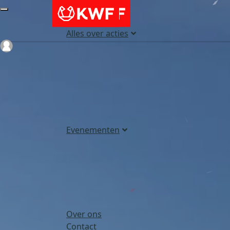
Alles over acties
Login
Evenementen
Over ons
Contact