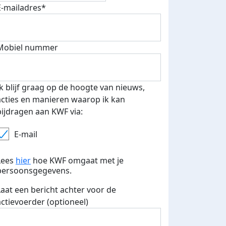
E-mailadres*
fondsenwerver
E-mails verstuurd
Mobiel nummer
Ik blijf graag op de hoogte van nieuws,
acties en manieren waarop ik kan
bijdragen aan KWF via:
E-mail
Lees
hier
hoe KWF omgaat met je
persoonsgegevens.
Laat een bericht achter voor de
actievoerder (optioneel)