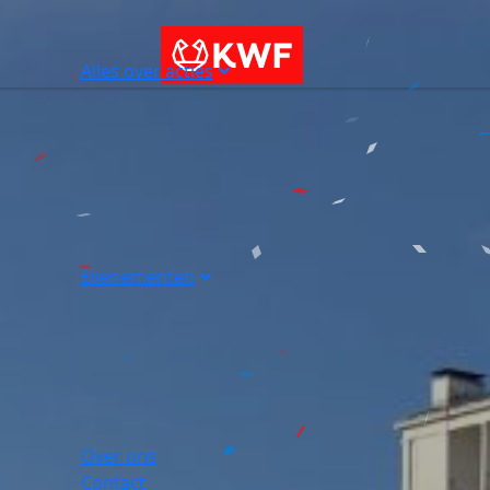
Alles over acties
Evenementen
Over ons
Contact