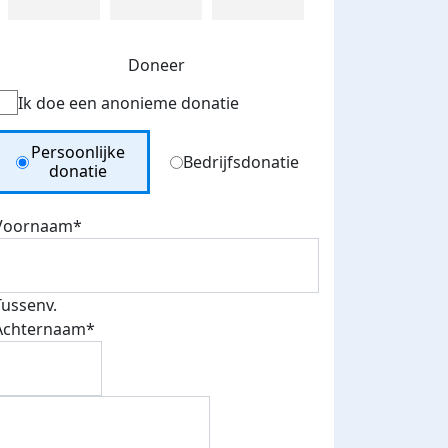
Doneer
Ik doe een anonieme donatie
Donation Type
Persoonlijke
Bedrijfsdonatie
donatie
Voornaam*
Tussenv.
Achternaam*