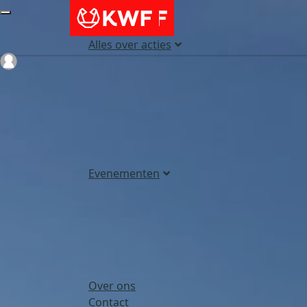
Alles over acties
Login
Evenementen
Over ons
Contact