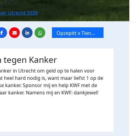
dert
ker Utrecht 2026
Opzepitt x Tien
Mile van Utrecht
 tegen Kanker
nker in Utrecht om geld op te halen voor
heel hard nodig is, want maar liefst 1 op de
se kanker. Sponsor mij en help KWF met de
naar kanker. Namens mij en KWF: dankjewel!