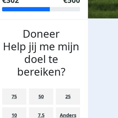
€302
€500
Doneer
Help jij me mijn
doel te
bereiken?
75
50
25
10
7.5
Anders