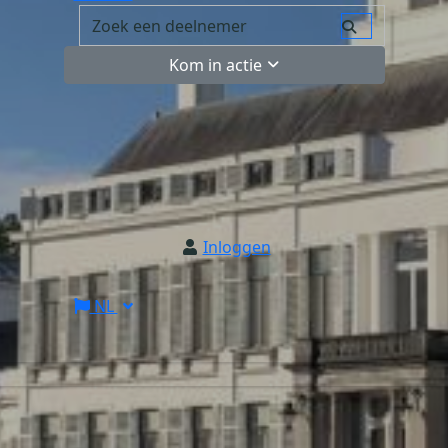
Kom in actie
Inloggen
NL