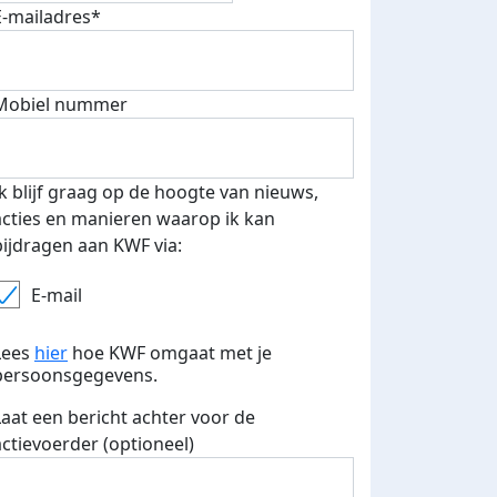
E-mailadres*
fondsenwerver
E-mails verstuurd
Mobiel nummer
Ik blijf graag op de hoogte van nieuws,
acties en manieren waarop ik kan
bijdragen aan KWF via:
E-mail
Lees
hier
hoe KWF omgaat met je
persoonsgegevens.
Laat een bericht achter voor de
actievoerder (optioneel)