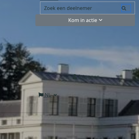
Kom in actie
Inloggen
NL