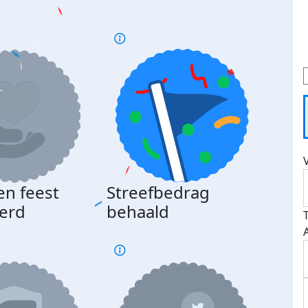
en feest
Streefbedrag
erd
behaald