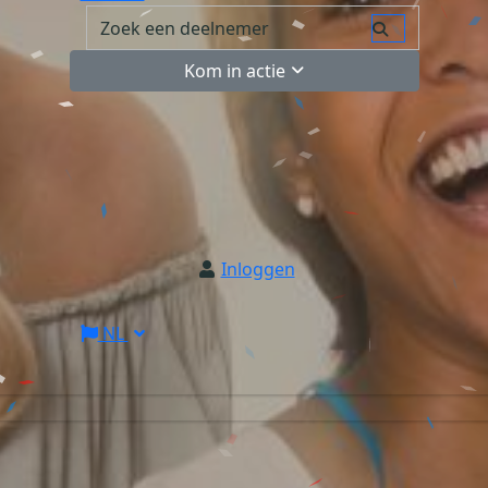
Kom in actie
Inloggen
NL