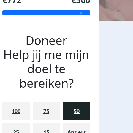
€772
€500
Doneer
Help jij me mijn
doel te
bereiken?
100
75
50
25
15
Anders