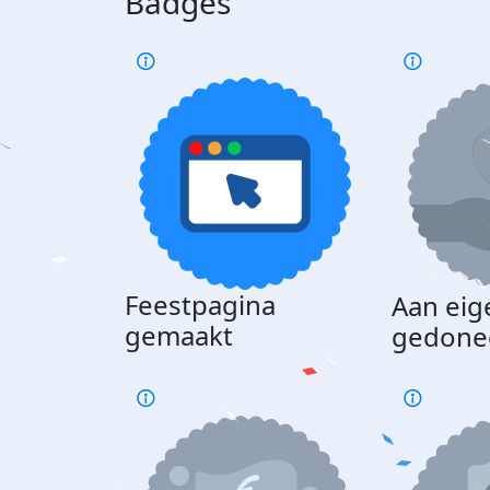
Badges
Feestpagina
Aan eig
gemaakt
gedone