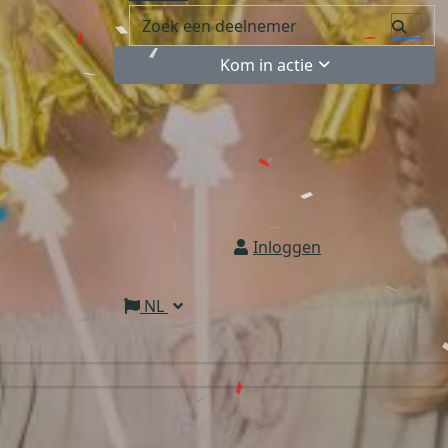
Kom in actie
Inloggen
NL