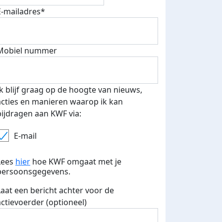
E-mailadres*
Mobiel nummer
Ik blijf graag op de hoogte van nieuws,
acties en manieren waarop ik kan
bijdragen aan KWF via:
E-mail
Lees
hier
hoe KWF omgaat met je
persoonsgegevens.
Laat een bericht achter voor de
actievoerder (optioneel)