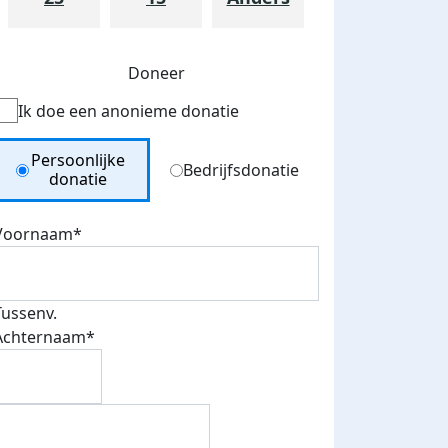
Doneer
Ik doe een anonieme donatie
Donation Type
Persoonlijke
Bedrijfsdonatie
donatie
Voornaam*
Tussenv.
Achternaam*