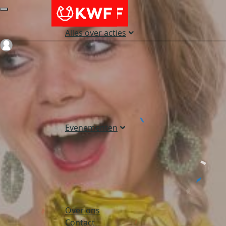
Alles over acties
Login
Evenementen
Over ons
Contact