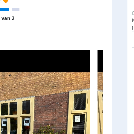
! 🧡
 van 2