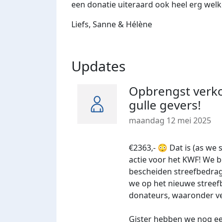
een donatie uiteraard ook heel erg wel
Liefs, Sanne & Hélène
Updates
Opbrengst verko
gulle gevers!
maandag 12 mei 2025
€2363,- 😳 Dat is (as w
actie voor het KWF! We
bescheiden streefbedrag
we op het nieuwe streef
donateurs, waaronder vee
Gister hebben we nog e