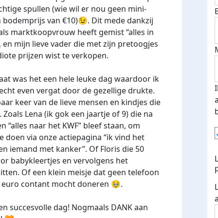
chtige spullen (wie wil er nou geen mini-
 bodemprijs van €10)😉. Dit mede dankzij
als marktkoopvrouw heeft gemist “alles in
, en mijn lieve vader die met zijn pretoogjes
diote prijzen wist te verkopen.
aat was het een hele leuke dag waardoor ik
cht even vergat door de gezellige drukte.
aar keer van de lieve mensen en kindjes die
Zoals Lena (ik gok een jaartje of 9) die na
n “alles naar het KWF” bleef staan, om
e doen via onze actiepagina “ik vind het
n iemand met kanker”. Of Floris die 50
or babykleertjes en vervolgens het
zitten. Of een klein meisje dat geen telefoon
2 euro contant mocht doneren 🥹.
en succesvolle dag!
Nogmaals DANK aan