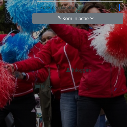
Kom in actie
Inloggen
NL