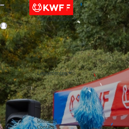
Alles over acties
Login
Evenementen
Over ons
Contact