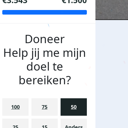
€3.543
€1.500
Doneer
Help jij me mijn
doel te
bereiken?
100
75
50
25
15
Anders