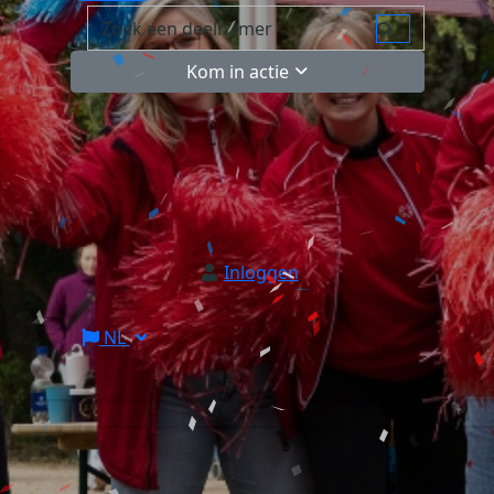
Kom in actie
Inloggen
NL