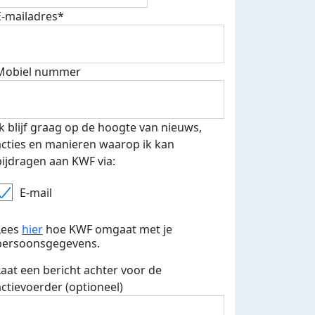
Komt dat zien!
E-mailadres*
Liefs, Pierre, Sanne en Hélène
Mobiel nummer
Deel op
Ik blijf graag op de hoogte van nieuws,
acties en manieren waarop ik kan
bijdragen aan KWF via:
E-mail
Lees
hier
hoe KWF omgaat met je
persoonsgegevens.
Laat een bericht achter voor de
actievoerder (optioneel)