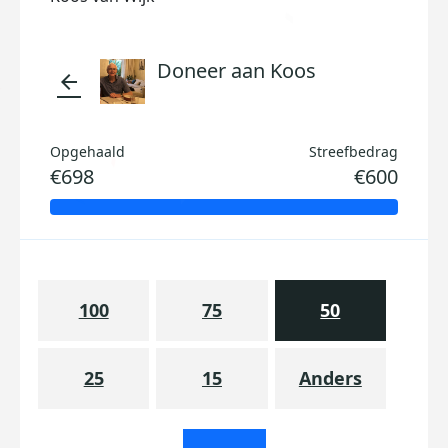
Doneer aan Koos
arrow_back
Opgehaald
Streefbedrag
€698
€600
100
75
50
25
15
Anders