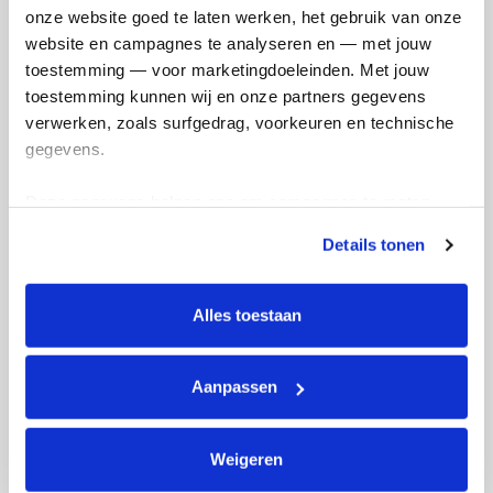
onze website goed te laten werken, het gebruik van onze 
Ik wil bijdragen aan de transactiekosten
website en campagnes te analyseren en — met jouw 
en betaal €0.75 extra.
toestemming — voor marketingdoeleinden. Met jouw 
toestemming kunnen wij en onze partners gegevens 
Doneer nu
verwerken, zoals surfgedrag, voorkeuren en technische 
gegevens.
Deze gegevens helpen ons om campagnes te meten, 
prestaties te verbeteren en relevante KWF-content te 
Details tonen
Opgehaald
Streefbedrag
tonen. Je kunt je toestemming op elk moment wijzigen of 
€698
€600
intrekken via Cookie instellingen onderaan de pagina. De 
lijst met cookies is te vinden in het tabblad “details”.
Alles toestaan
Doneer
Aanpassen
Badges
Weigeren