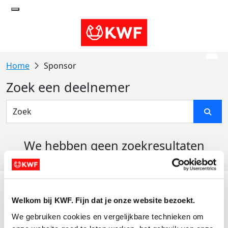
Sponsor
Zoek een deelnemer
We hebben geen zoekresultaten
gevonden
Acties
Welkom bij KWF. Fijn dat je onze website bezoekt.
Actiematerialen
We gebruiken cookies en vergelijkbare technieken om 
Evenementen