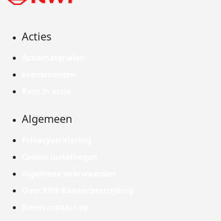
Acties
Actiematerialen
Evenementen
Kom in actie
Algemeen
Privacyverklaring
Cookie instellingen
Algemene voorwaarden
Over KWF Kankerbestrijding
Neem contact op