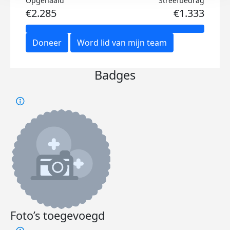
Opgehaald
Streefbedrag
€2.285
€1.333
Doneer
Word lid van mijn team
Badges
Foto’s toegevoegd