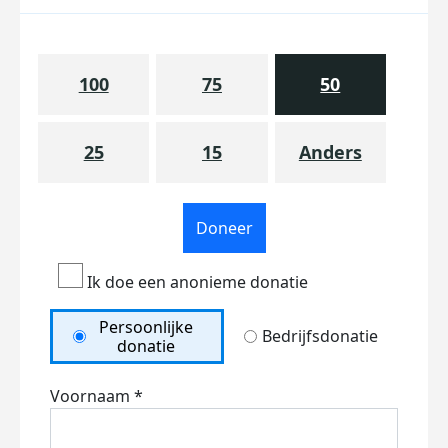
100
75
50
25
15
Anders
Doneer
Ik doe een anonieme donatie
Persoonlijke
Bedrijfsdonatie
donatie
Voornaam *