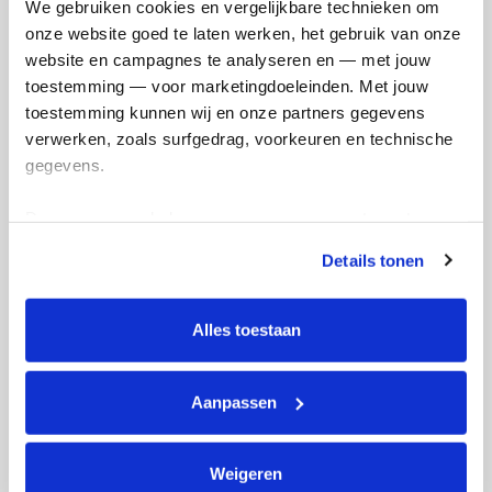
We gebruiken cookies en vergelijkbare technieken om 
onze website goed te laten werken, het gebruik van onze 
Referentie
website en campagnes te analyseren en — met jouw 
toestemming — voor marketingdoeleinden. Met jouw 
toestemming kunnen wij en onze partners gegevens 
verwerken, zoals surfgedrag, voorkeuren en technische 
gegevens.
Deze gegevens helpen ons om campagnes te meten, 
Ik wil bijdragen aan de transactiekosten
prestaties te verbeteren en relevante KWF-content te 
Details tonen
en betaal €0.75 extra.
tonen. Je kunt je toestemming op elk moment wijzigen of 
intrekken via Cookie instellingen onderaan de pagina. De 
Doneer nu
lijst met cookies is te vinden in het tabblad “details”.
Alles toestaan
Aanpassen
Opgehaald
Streefbedrag
€0
€1.111
Weigeren