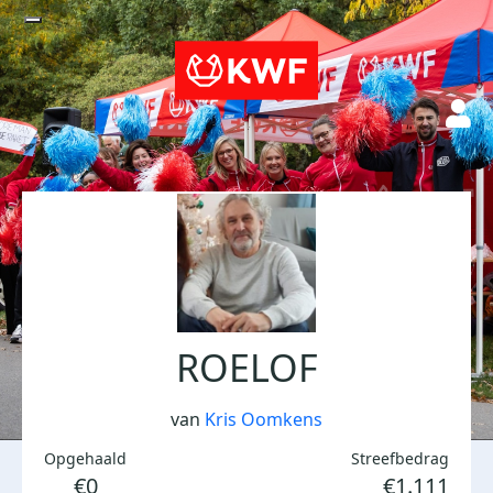
ROELOF
van
Kris Oomkens
Opgehaald
Streefbedrag
€0
€1.111