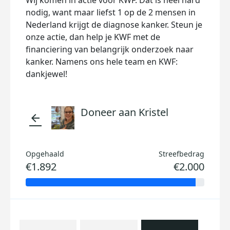
Wij komen in actie voor KWF.
Dat is heel hard
nodig, want maar liefst 1 op de 2 mensen in
Nederland krijgt de diagnose kanker. Steun je
onze actie, dan help je KWF met de
financiering van belangrijk onderzoek naar
kanker. Namens ons hele team en KWF:
dankjewel!
Doneer aan Kristel
arrow_back
Opgehaald
Streefbedrag
€1.892
€2.000