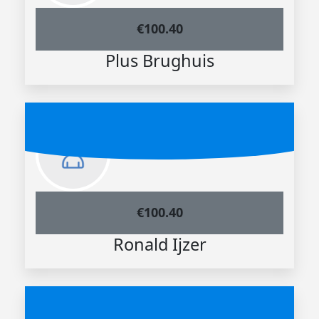
€
100.40
Plus Brughuis
€
100.40
Ronald Ijzer