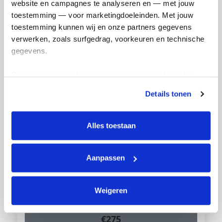
website en campagnes te analyseren en — met jouw 
toestemming — voor marketingdoeleinden. Met jouw 
toestemming kunnen wij en onze partners gegevens 
verwerken, zoals surfgedrag, voorkeuren en technische 
gegevens.
Deze gegevens helpen ons om campagnes te meten, 
prestaties te verbeteren en relevante KWF-content te 
€
300.40
Details tonen
tonen. Je kunt je toestemming op elk moment wijzigen of 
Anoniem
intrekken via Cookie instellingen onderaan de pagina. De 
lijst met cookies is te vinden in het tabblad “details”.
Alles toestaan
Aanpassen
Weigeren
€
275