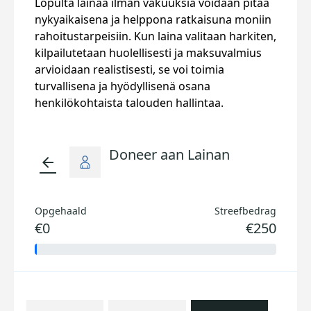
Lopulta lainaa ilman vakuuksia voidaan pitää
nykyaikaisena ja helppona ratkaisuna moniin
rahoitustarpeisiin. Kun laina valitaan harkiten,
kilpailutetaan huolellisesti ja maksuvalmius
arvioidaan realistisesti, se voi toimia
turvallisena ja hyödyllisenä osana
henkilökohtaista talouden hallintaa.
Doneer aan Lainan
arrow_back
Opgehaald
Streefbedrag
€0
€250