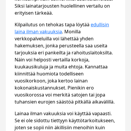
Siksi lainatarjousten huolellinen vertailu on
erityisen tärkeää.
Kilpailutus on tehokas tapa löytää
edullisin
laina ilman vakuuksia
. Monilla
verkkopalveluilla voi lähettää yhden
hakemuksen, jonka perusteella saa useita
tarjouksia eri pankeilta ja rahoituslaitoksilta.
Näin voi helposti vertailla korkoja,
kuukausikuluja ja muita ehtoja. Kannattaa
kiinnittää huomiota todelliseen
vuosikorkoon, joka kertoo lainan
kokonaiskustannukset. Pienikin ero
vuosikorossa voi merkitä satojen tai jopa
tuhansien eurojen säästöä pitkällä aikavälillä.
Lainaa ilman vakuuksia voi käyttää vapaasti.
Se ei ole sidottu tiettyyn käyttötarkoitukseen,
joten se sopii niin äkillisiin menoihin kuin