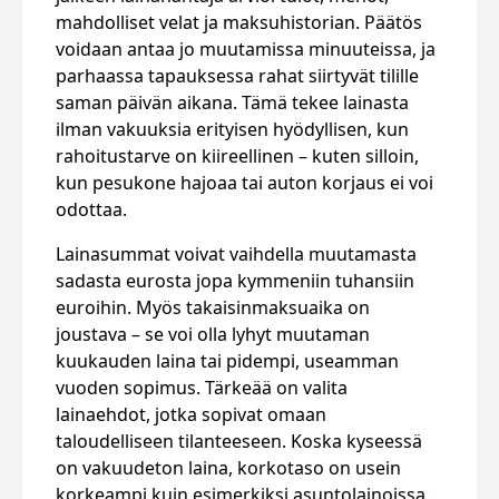
mahdolliset velat ja maksuhistorian. Päätös
voidaan antaa jo muutamissa minuuteissa, ja
parhaassa tapauksessa rahat siirtyvät tilille
saman päivän aikana. Tämä tekee lainasta
ilman vakuuksia erityisen hyödyllisen, kun
rahoitustarve on kiireellinen – kuten silloin,
kun pesukone hajoaa tai auton korjaus ei voi
odottaa.
Lainasummat voivat vaihdella muutamasta
sadasta eurosta jopa kymmeniin tuhansiin
euroihin. Myös takaisinmaksuaika on
joustava – se voi olla lyhyt muutaman
kuukauden laina tai pidempi, useamman
vuoden sopimus. Tärkeää on valita
lainaehdot, jotka sopivat omaan
taloudelliseen tilanteeseen. Koska kyseessä
on vakuudeton laina, korkotaso on usein
korkeampi kuin esimerkiksi asuntolainoissa.