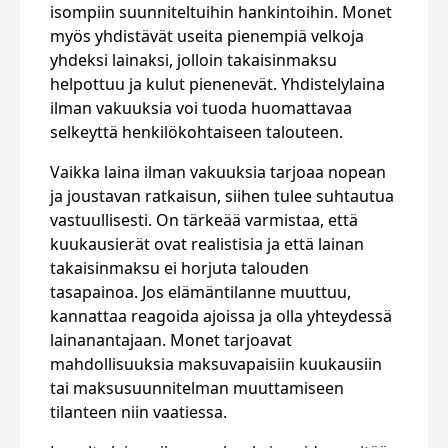
isompiin suunniteltuihin hankintoihin. Monet
myös yhdistävät useita pienempiä velkoja
yhdeksi lainaksi, jolloin takaisinmaksu
helpottuu ja kulut pienenevät. Yhdistelylaina
ilman vakuuksia voi tuoda huomattavaa
selkeyttä henkilökohtaiseen talouteen.
Vaikka laina ilman vakuuksia tarjoaa nopean
ja joustavan ratkaisun, siihen tulee suhtautua
vastuullisesti. On tärkeää varmistaa, että
kuukausierät ovat realistisia ja että lainan
takaisinmaksu ei horjuta talouden
tasapainoa. Jos elämäntilanne muuttuu,
kannattaa reagoida ajoissa ja olla yhteydessä
lainanantajaan. Monet tarjoavat
mahdollisuuksia maksuvapaisiin kuukausiin
tai maksusuunnitelman muuttamiseen
tilanteen niin vaatiessa.