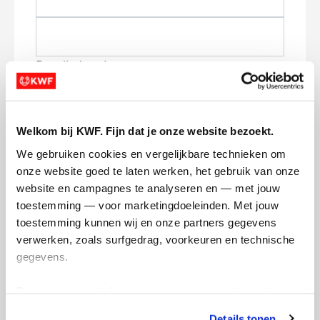
E-mailadres *
Mobiel nummer
Welkom bij KWF. Fijn dat je onze website bezoekt.
We gebruiken cookies en vergelijkbare technieken om 
Ik blijf graag op de hoogte van nieuws,
onze website goed te laten werken, het gebruik van onze 
acties en manieren waarop ik kan
website en campagnes te analyseren en — met jouw 
bijdragen aan KWF via:
toestemming — voor marketingdoeleinden. Met jouw 
E-mail
toestemming kunnen wij en onze partners gegevens 
verwerken, zoals surfgedrag, voorkeuren en technische 
Lees
hier
hoe KWF omgaat met je
gegevens.
persoonsgegevens.
Jouw bericht op de actiepagina van Lainan
Deze gegevens helpen ons om campagnes te meten, 
Kilpailutus (optioneel)
prestaties te verbeteren en relevante KWF-content te 
Details tonen