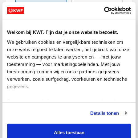
Creditcard
Welkom bij KWF. Fijn dat je onze website bezoekt.
Referentie
We gebruiken cookies en vergelijkbare technieken om 
onze website goed te laten werken, het gebruik van onze 
website en campagnes te analyseren en — met jouw 
toestemming — voor marketingdoeleinden. Met jouw 
toestemming kunnen wij en onze partners gegevens 
verwerken, zoals surfgedrag, voorkeuren en technische 
gegevens.
Ik wil bijdragen aan de transactiekosten
en betaal €0.75 extra.
Deze gegevens helpen ons om campagnes te meten, 
prestaties te verbeteren en relevante KWF-content te 
Doneer nu
Details tonen
tonen. Je kunt je toestemming op elk moment wijzigen of 
intrekken via Cookie instellingen onderaan de pagina. De 
lijst met cookies is te vinden in het tabblad “details”.
Alles toestaan