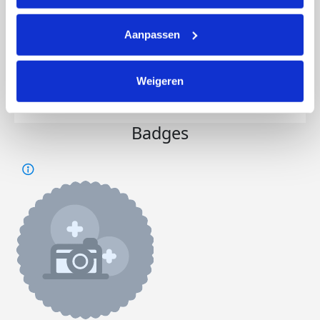
Opgehaald
Streefbedrag
Aanpassen
€7.478
€35.000
Weigeren
Doneer
Word lid van mijn team
Badges