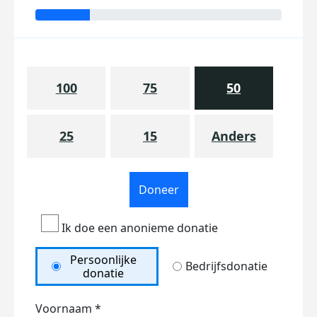
100
75
50
25
15
Anders
Doneer
Ik doe een anonieme donatie
Persoonlijke
Bedrijfsdonatie
donatie
Voornaam *