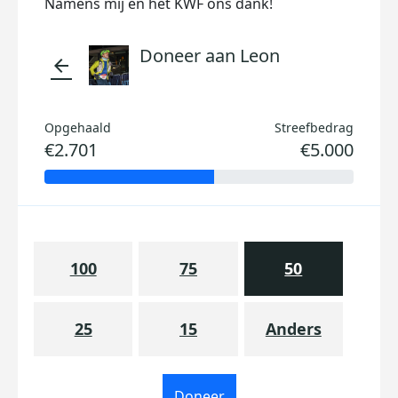
Namens mij en het KWF ons dank!
Doneer aan Leon
arrow_back
Opgehaald
Streefbedrag
€2.701
€5.000
100
75
50
25
15
Anders
Doneer