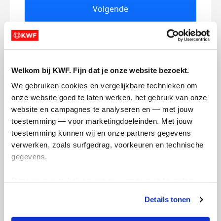
Volgende
Volgende
Welkom bij KWF. Fijn dat je onze website bezoekt.
We gebruiken cookies en vergelijkbare technieken om 
onze website goed te laten werken, het gebruik van onze 
website en campagnes te analyseren en — met jouw 
toestemming — voor marketingdoeleinden. Met jouw 
Creditcard
toestemming kunnen wij en onze partners gegevens 
Referentie
verwerken, zoals surfgedrag, voorkeuren en technische 
gegevens.
Deze gegevens helpen ons om campagnes te meten, 
prestaties te verbeteren en relevante KWF-content te 
Details tonen
tonen. Je kunt je toestemming op elk moment wijzigen of 
intrekken via Cookie instellingen onderaan de pagina. De 