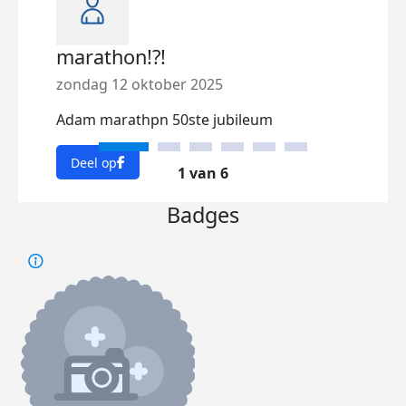
marathon!?!
Utm
Tha
zondag 12 oktober 2025
you
Adam marathpn 50ste jubileum
dins
Deel op
http
1 van 6
Badges
Dee