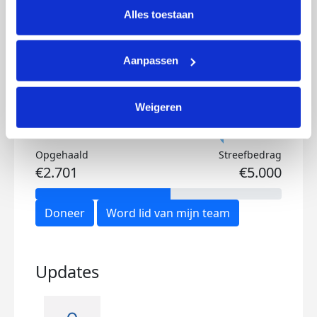
lijst met cookies is te vinden in het tabblad “details”.
Alles toestaan
Ik wil bijdragen aan de transactiekosten
en betaal €0.75 extra.
Aanpassen
Doneer nu
Weigeren
Opgehaald
Streefbedrag
€2.701
€5.000
Doneer
Word lid van mijn team
Updates