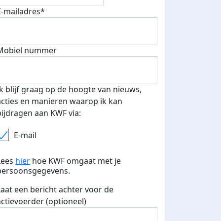
E-mailadres*
Mobiel nummer
Ik blijf graag op de hoogte van nieuws,
acties en manieren waarop ik kan
bijdragen aan KWF via:
E-mail
Lees
hier
hoe KWF omgaat met je
persoonsgegevens.
Laat een bericht achter voor de
actievoerder (optioneel)