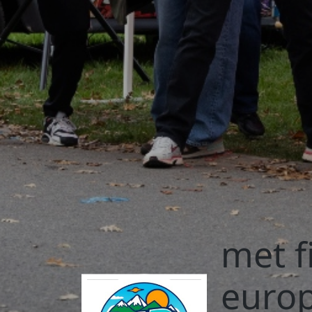
met f
euro