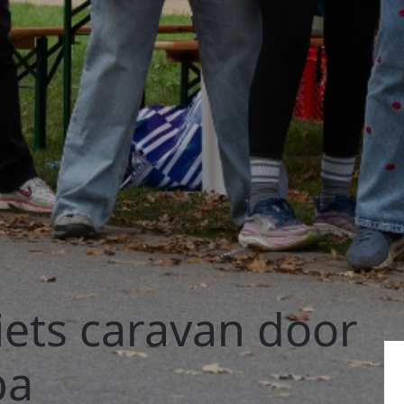
iets caravan door
pa