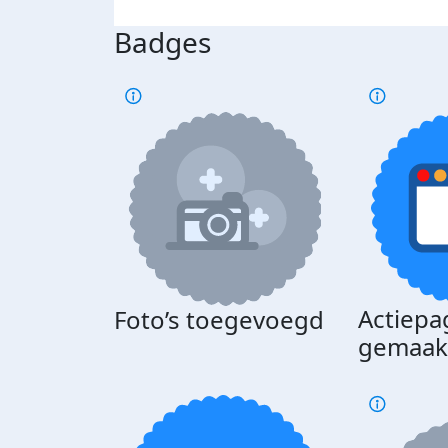
Badges
Actiepa
Foto’s toegevoegd
gemaak