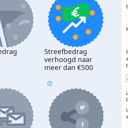
edrag
Streefbedrag
d
verhoogd naar
meer dan €500