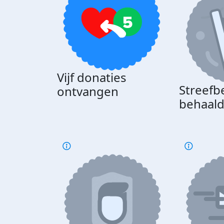
Vijf donaties
Streefb
ontvangen
behaal