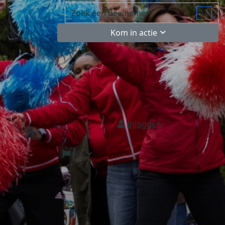
Kom in actie
Inloggen
NL