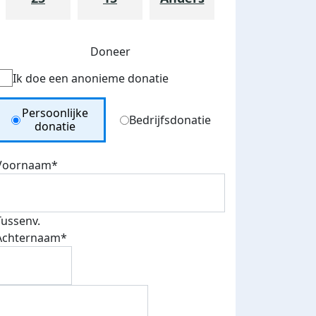
Doneer
Ik doe een anonieme donatie
Donation Type
Persoonlijke
Bedrijfsdonatie
donatie
Voornaam*
Tussenv.
teurs
Achternaam*
nkt