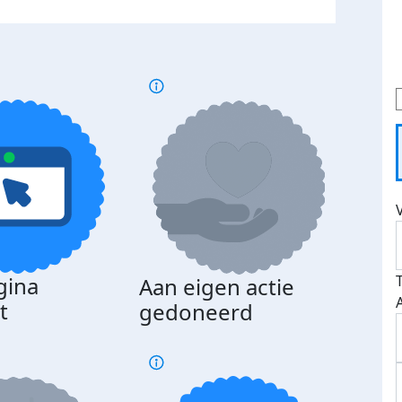
gina
Aan eigen actie
Dona
t
gedoneerd
beda