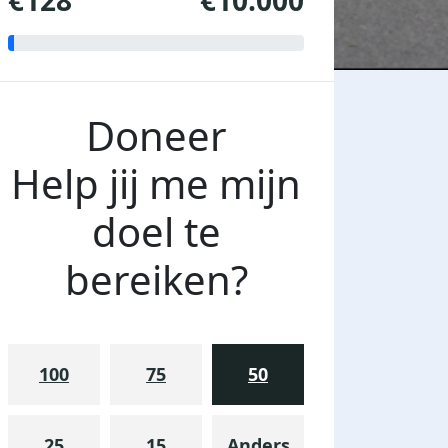
€128
€10.000
Doneer
Help jij me mijn
doel te
bereiken?
100
75
50
25
15
Anders