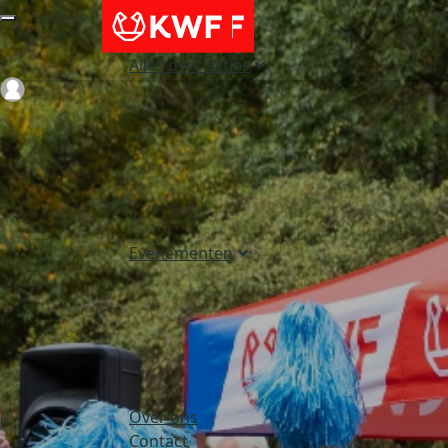
Alles over acties
Login
Evenementen
Over ons
Contact