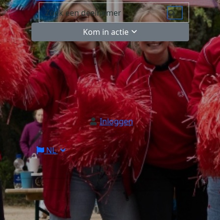
Kom in actie
Inloggen
NL