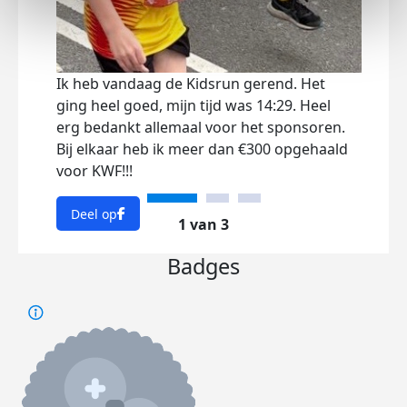
Ik heb vandaag de Kidsrun gerend. Het
Deze
ging heel goed, mijn tijd was 14:29. Heel
Kids
erg bedankt allemaal voor het sponsoren.
start
Bij elkaar heb ik meer dan €300 opgehaald
in, 
voor KWF!!!
gesp
Deel op
Dee
1 van 3
Badges