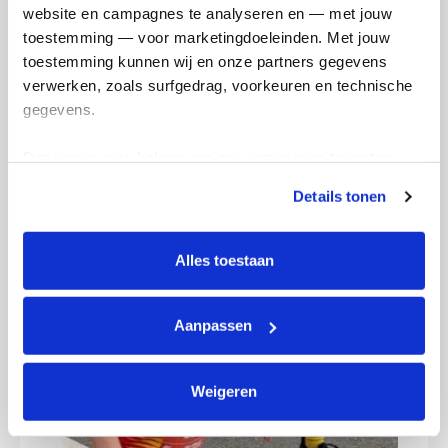
website en campagnes te analyseren en — met jouw 
Kidsrun rennen
Mor
toestemming — voor marketingdoeleinden. Met jouw 
zaterdag 11 april 2026
vrijd
toestemming kunnen wij en onze partners gegevens 
verwerken, zoals surfgedrag, voorkeuren en technische 
gegevens.
Deze gegevens helpen ons om campagnes te meten, 
prestaties te verbeteren en relevante KWF-content te 
Details tonen
tonen. Je kunt je toestemming op elk moment wijzigen of 
intrekken via Cookie instellingen onderaan de pagina. De 
lijst met cookies is te vinden in het tabblad “details”.
Alles toestaan
Aanpassen
Weigeren