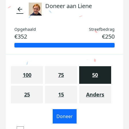
Doneer aan Liene
arrow_back
Opgehaald
Streefbedrag
€352
€250
100
75
50
25
15
Anders
Doneer