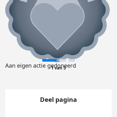
Aan eigen actie gedoneerd
1 van 3
Deel pagina