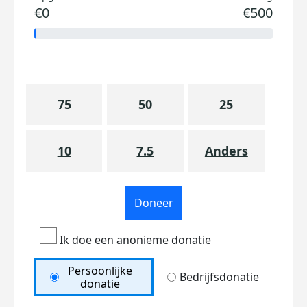
€0
€500
75
50
25
10
7.5
Anders
Doneer
Ik doe een anonieme donatie
Persoonlijke
Bedrijfsdonatie
donatie